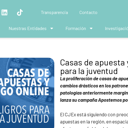
Transparencia
Contacto
Nuestras Entidades
Formación
Investigaci
Casas de apuesta y
para la juventud
La proliferación de casas de apu
cambios drásticos en los patrone
patologías anteriormente marginal
lanza su campaña Apostemos por
El CJEx está siguiendo con preo
apuestas en la región, en espacia