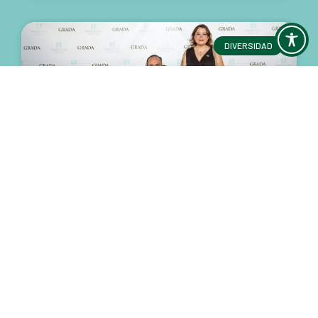
DIVERSIDAD
El talento, la innovación y la
inclusión extremeña brillan en la
XVII Edición de los Premios Grada
La Presidenta del Consejo de la Juventud de
Extremadura (CJEx), Lidia Solana Reguero, asistió a
la XVII Edición de los Premios Grada, celebrados el 18
de junio de 2026 en