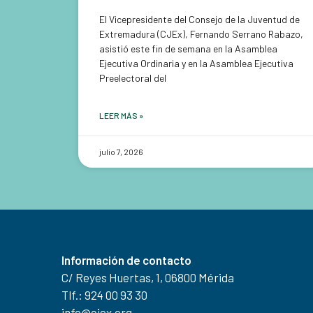
El Vicepresidente del Consejo de la Juventud de
Extremadura (CJEx), Fernando Serrano Rabazo,
asistió este fin de semana en la Asamblea
Ejecutiva Ordinaria y en la Asamblea Ejecutiva
Preelectoral del
LEER MÁS »
julio 7, 2026
Información de contacto
C/ Reyes Huertas, 1, 06800 Mérida
Tlf.: 924 00 93 30
info@cjex.org