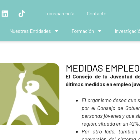
Transparencia
Contacto
Nuestras Entidades
Formación
Investigaci
MEDIDAS EMPLEO
El Consejo de la Juventud d
últimas medidas en empleo juve
El organismo desea que s
por el Consejo de Gobier
personas jóvenes y que sir
región, situada en un 42%
Por otro lado, también 
conversión del sistema d