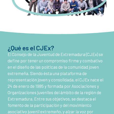
¿Qué es el CJEx?
El Consejo de la Juventud de Extremadura (CJEx) se
define por tener un compromiso firme y combativo
en el diseño de las políticas de la comunidad joven
extremeña. Siendo ésta una plataforma de
representación joven y consolidada, el CJEx nace el
24 de enero de 1985 y formada por Asociaciones y
Organizaciones juveniles del ámbito de la región de
Extremadura. Entre sus objetivos, se destaca el
fomento de la participación y del movimiento
asociativo juvenil extremeño, y alzar la voz por