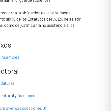
un número igual de suplentes.
cuerda la obligación de las entidades
tículo 10 de los Estatutos del CJEx, de
asistir
sí como de
justificar la no asistencia a los
exos
VI Asamblea
ctoral
idaturas
ectoral y funciones
bre diversas cuestiones 01