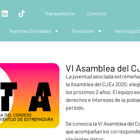
Transparencia
Contacto
Nuestras Entidades
Formación
Investigaci
VI Asamblea del C
La juventud asociada extremeña 
la Asamblea del CJEx 2020: eleg
los próximos 2 años. El equipo e
derechos e intereses de la pobl
periodo.
Se convoca la VI Asamblea del Co
que acompañan los correspondien
siguientes datos: