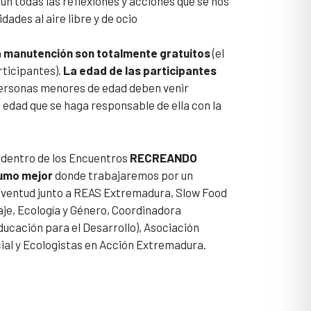
n todas las reflexiones y acciones que se nos
dades al aire libre y de ocio
la manutención son totalmente gratuitos
(el
rticipantes).
La edad de las participantes
personas menores de edad deben venir
dad que se haga responsable de ella con la
dentro de los Encuentros
RECREANDO
umo mejor
donde trabajaremos por un
uventud junto a REAS Extremadura, Slow Food
aje, Ecología y Género, Coordinadora
cación para el Desarrollo), Asociación
al y Ecologistas en Acción Extremadura.