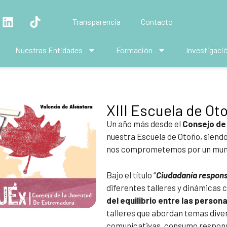
Transparencia
Contacto
Nuestras Entidades
Formación
Investigaci
XIII Escuela de Ot
Un año más desde el
Consejo de
nuestra Escuela de Otoño, siendo
nos comprometemos por un mun
Bajo el título “
Ciudadanía respons
diferentes talleres y dinámicas
del equilibrio entre las person
talleres que abordan temas dive
comunicativas, consumo responsa